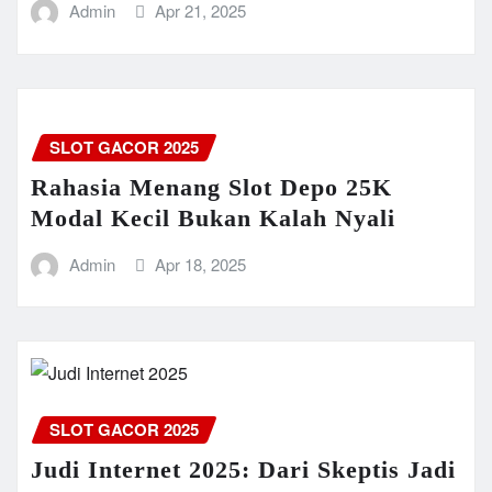
Admin
Apr 21, 2025
SLOT GACOR 2025
Rahasia Menang Slot Depo 25K
Modal Kecil Bukan Kalah Nyali
Admin
Apr 18, 2025
SLOT GACOR 2025
Judi Internet 2025: Dari Skeptis Jadi