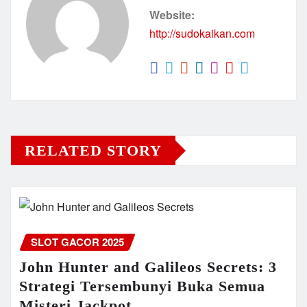
Website:
http://sudokaikan.com
RELATED STORY
SLOT GACOR 2025
John Hunter and Galileos Secrets: 3
Strategi Tersembunyi Buka Semua
Misteri Jackpot