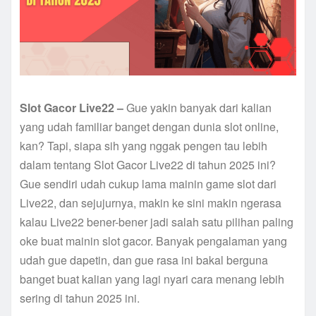
Slot Gacor Live22 –
Gue yakin banyak dari kalian
yang udah familiar banget dengan dunia slot online,
kan? Tapi, siapa sih yang nggak pengen tau lebih
dalam tentang Slot Gacor Live22 di tahun 2025 ini?
Gue sendiri udah cukup lama mainin game slot dari
Live22, dan sejujurnya, makin ke sini makin ngerasa
kalau Live22 bener-bener jadi salah satu pilihan paling
oke buat mainin slot gacor. Banyak pengalaman yang
udah gue dapetin, dan gue rasa ini bakal berguna
banget buat kalian yang lagi nyari cara menang lebih
sering di tahun 2025 ini.