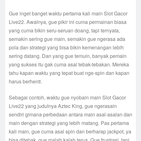
Gue inget banget waktu pertama kali main Slot Gacor
Live22. Awalnya, gue pikir ini cuma permainan biasa
yang cuma bikin seru-seruan doang, tapi ternyata,
semakin sering gue main, semakin gue ngerasa ada
pola dan strategi yang bisa bikin kemenangan lebih
sering datang. Dan yang gue temuin, banyak pemain
yang sukses itu gak cuma asal tebak-tebakan. Mereka
tahu kapan waktu yang tepat buat nge-spin dan kapan
harus berhenti.
Sebagai contoh, waktu gue nyobain main Slot Gacor
Live22 yang judulnya Aztec King, gue ngerasain
sendiri gimana perbedaan antara main asal-asalan dan
main dengan strategi yang lebih matang. Pas pertama
kali main, gue cuma asal spin dan berharap jackpot, ya
bisa ditebak, gue malah kalah terus. Gue frustrasi, tapi