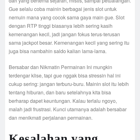
dari yang bertema sejarah, mistis, sampai petualangan.
Gue selalu coba mainin berbagai jenis slot untuk
nemuin mana yang cocok sama gaya main gue. Slot
dengan RTP tinggi biasanya lebih sering kasih
kemenangan kecil, jadi jangan fokus terus-terusan
sama jackpot besar. Kemenangan kecil yang sering itu
juga bisa nambahin saldo kalian lama-lama.
Bersabar dan Nikmatin Permainan Ini mungkin
terdengar klise, tapi gue nggak bisa stressin hal ini
cukup sering: jangan terburu-buru. Mainin slot itu lebih
tentang hiburan, dan baru setelahnya kita bisa
berharap dapet keuntungan. Kalau terlalu ngoyo,
malah jadi frustrasi. Kunci utamanya adalah bersabar
dan menikmati perjalanan permainan.
Kesalahan yang