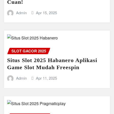
Cuan!
Admin
Apr 15, 2025
SLOT GACOR 2025
Situs Slot 2025 Habanero Aplikasi
Game Slot Mudah Freespin
Admin
Apr 11, 2025