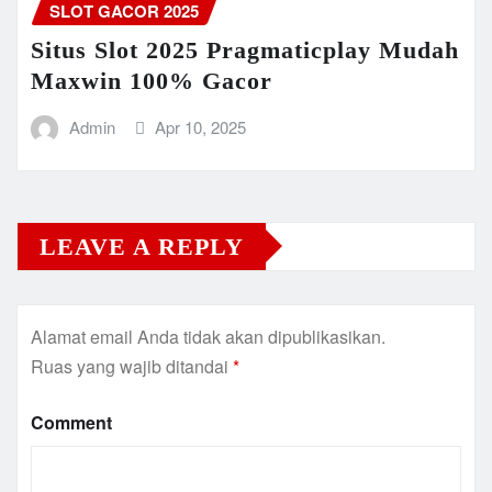
SLOT GACOR 2025
Situs Slot 2025 Pragmaticplay Mudah
Maxwin 100% Gacor
Admin
Apr 10, 2025
LEAVE A REPLY
Alamat email Anda tidak akan dipublikasikan.
Ruas yang wajib ditandai
*
Comment