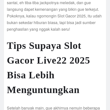
santai, eh tiba-tiba jackpotnya meledak, dan gue
langsung dapet kemenangan yang bikin gue terkejut.
Pokoknya, kalau ngomongin Slot Gacor 2025, itu udah
bukan sekedar hiburan biasa, tapi bisa jadi sumber
penghasilan yang nggak kalah seru!
Tips Supaya Slot
Gacor Live22 2025
Bisa Lebih
Menguntungkan
Setelah banyak main, gue akhirnya nemuin beberapa