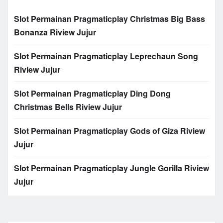
Slot Permainan Pragmaticplay Christmas Big Bass
Bonanza Riview Jujur
Slot Permainan Pragmaticplay Leprechaun Song
Riview Jujur
Slot Permainan Pragmaticplay Ding Dong
Christmas Bells Riview Jujur
Slot Permainan Pragmaticplay Gods of Giza Riview
Jujur
Slot Permainan Pragmaticplay Jungle Gorilla Riview
Jujur