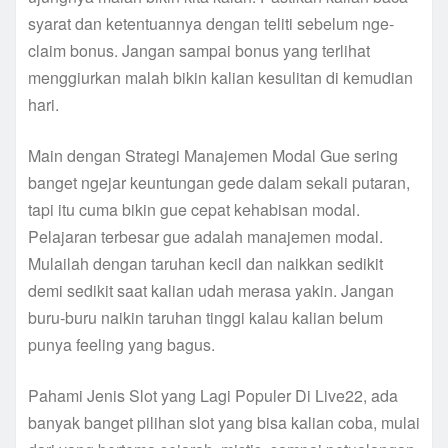
syarat dan ketentuannya dengan teliti sebelum nge-
claim bonus. Jangan sampai bonus yang terlihat
menggiurkan malah bikin kalian kesulitan di kemudian
hari.
Main dengan Strategi Manajemen Modal Gue sering
banget ngejar keuntungan gede dalam sekali putaran,
tapi itu cuma bikin gue cepat kehabisan modal.
Pelajaran terbesar gue adalah manajemen modal.
Mulailah dengan taruhan kecil dan naikkan sedikit
demi sedikit saat kalian udah merasa yakin. Jangan
buru-buru naikin taruhan tinggi kalau kalian belum
punya feeling yang bagus.
Pahami Jenis Slot yang Lagi Populer Di Live22, ada
banyak banget pilihan slot yang bisa kalian coba, mulai