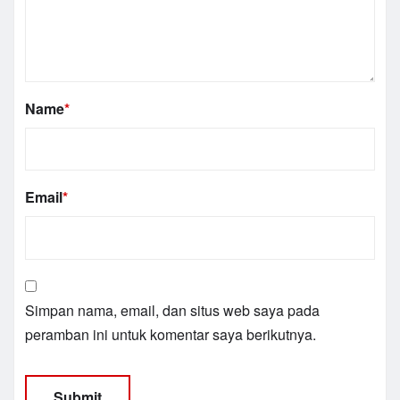
Name
*
Email
*
Simpan nama, email, dan situs web saya pada
peramban ini untuk komentar saya berikutnya.