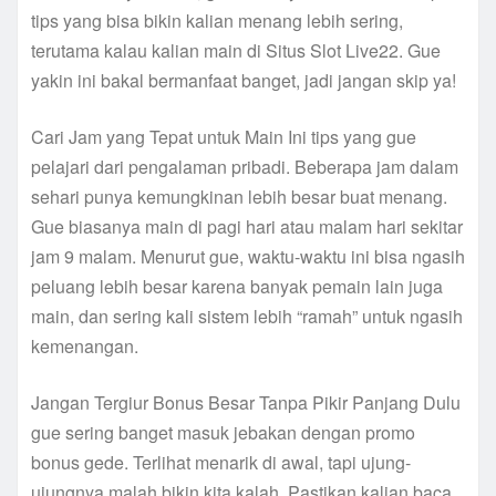
tips yang bisa bikin kalian menang lebih sering,
terutama kalau kalian main di Situs Slot Live22. Gue
yakin ini bakal bermanfaat banget, jadi jangan skip ya!
Cari Jam yang Tepat untuk Main Ini tips yang gue
pelajari dari pengalaman pribadi. Beberapa jam dalam
sehari punya kemungkinan lebih besar buat menang.
Gue biasanya main di pagi hari atau malam hari sekitar
jam 9 malam. Menurut gue, waktu-waktu ini bisa ngasih
peluang lebih besar karena banyak pemain lain juga
main, dan sering kali sistem lebih “ramah” untuk ngasih
kemenangan.
Jangan Tergiur Bonus Besar Tanpa Pikir Panjang Dulu
gue sering banget masuk jebakan dengan promo
bonus gede. Terlihat menarik di awal, tapi ujung-
ujungnya malah bikin kita kalah. Pastikan kalian baca