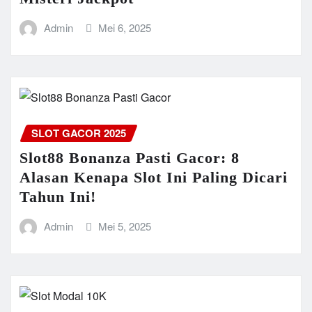
Admin
Mei 6, 2025
SLOT GACOR 2025
Slot88 Bonanza Pasti Gacor: 8
Alasan Kenapa Slot Ini Paling Dicari
Tahun Ini!
Admin
Mei 5, 2025