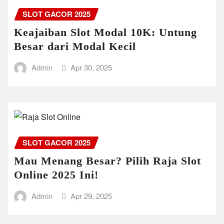
SLOT GACOR 2025
Keajaiban Slot Modal 10K: Untung
Besar dari Modal Kecil
Admin
Apr 30, 2025
SLOT GACOR 2025
Mau Menang Besar? Pilih Raja Slot
Online 2025 Ini!
Admin
Apr 29, 2025