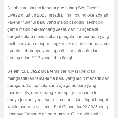
Salah satu alasan kenapa gue bilang Slot Gacor
Live22 di tahun 2025 ini jadi pilihan paling oke adalah
karena fitur-fitur baru yang makin canggih. Teknologi
game makin berkembang pesat, dan itu ngebantu
banget dalam menciptakan pengalaman bermain yang
lebih seru dan menguntungkan. Gue suka banget sama
update terbarunya yang ngasih fitur autospin dan
peningkatan RTP yang lebih tinggi.
Selain itu, Live22 juga terus berinovasi dengan
menghadirkan tema-tema baru yang lebih menarik dan
beragam. Setiap bulan ada aja game baru yang
mereka rilis, dan kadang-kadang, game-game ini
punya jackpot yang luar biasa gede. Gue inget banget
waktu pertama kali main Slot Gacor Live22 2025 yang
temanya Treasure of the Amazon. Gue main santai-