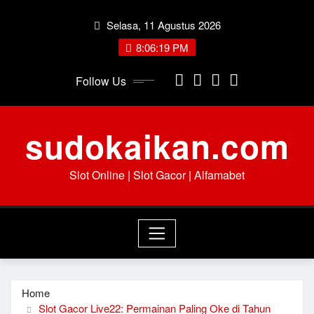
Skip
Selasa, 11 Agustus 2026
to
content
8:06:20 PM
Follow Us
sudokaikan.com
Slot Online | Slot Gacor | Alfamabet
Home
Slot Gacor Live22: Permainan Paling Oke di Tahun